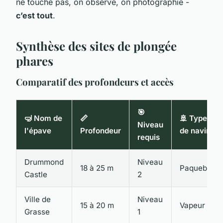
ne touche pas, on observe, on photographie -
c’est tout
.
Synthèse des sites de plongée
phares
Comparatif des profondeurs et accès
🎯
🤿 Nom de
📏
🚢 Type
Niveau
l'épave
Profondeur
de navire
requis
Drummond
Niveau
18 à 25 m
Paquebot
Castle
2
Ville de
Niveau
15 à 20 m
Vapeur
Grasse
1