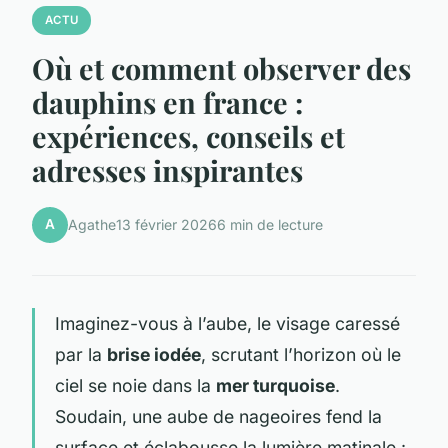
ACTU
Où et comment observer des
dauphins en france :
expériences, conseils et
adresses inspirantes
A
Agathe
13 février 2026
6 min de lecture
Imaginez-vous à l’aube, le visage caressé
par la
brise iodée
, scrutant l’horizon où le
ciel se noie dans la
mer turquoise
.
Soudain, une aube de nageoires fend la
surface et éclabousse la lumière matinale :